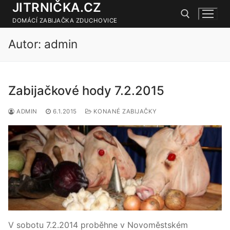
JITRNIČKA.CZ
Přeskočit
na
DOMÁCÍ ZABIJAČKA ZDUCHOVICE
obsah
Autor:
admin
Hledat:
Zabijačkové hody 7.2.2015
ADMIN
6.1.2015
KONANÉ ZABIJAČKY
V sobotu 7.2.2014 proběhne v Novoměstském