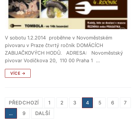
V sobotu 1.2.2014 proběhne v Novoměstském
pivovaru v Praze čtvrtý ročník DOMÁCÍCH
ZABIJAČKOVÝCH HODŮ. ADRESA: Novoměstský
pivovar Vodičkova 20, 110 00 Praha 1 …
VÍCE →
Stránkování
PŘEDCHOZÍ
1
2
3
4
5
6
7
příspěvků
…
9
DALŠÍ