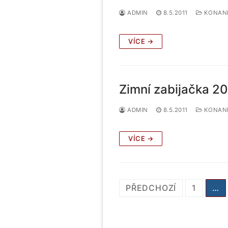
ADMIN
8.5.2011
KONANÉ
VÍCE →
Zimní zabijačka 2
ADMIN
8.5.2011
KONANÉ
VÍCE →
Stránkování
PŘEDCHOZÍ
1
…
příspěvků