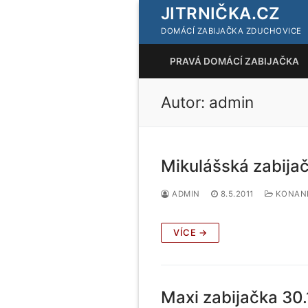
Přeskočit
JITRNIČKA.CZ
na
DOMÁCÍ ZABIJAČKA ZDUCHOVICE
obsah
PRAVÁ DOMÁCÍ ZABIJAČKA
Autor:
admin
Mikulášská zabija
ADMIN
8.5.2011
KONANÉ
VÍCE →
Maxi zabijačka 30