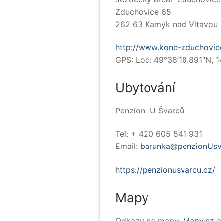
Zduchovice 65
262 63 Kamýk nad Vltavou
http://www.kone-zduchovic
GPS: Loc: 49°38’18.891″N, 1
Ubytování
Penzion U Švarců
Tel: + 420 605 541 931
Email:
barunka@penzionUsv
https://penzionusvarcu.cz/
Mapy
Odkazy na mapy:
Mapy.cz