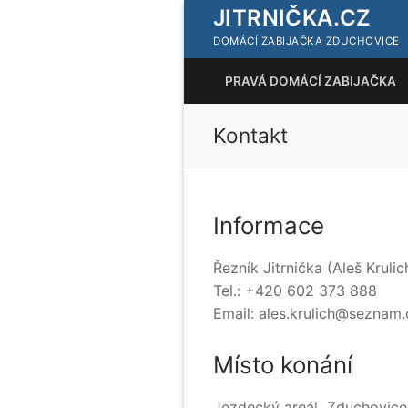
Přeskočit
JITRNIČKA.CZ
na
DOMÁCÍ ZABIJAČKA ZDUCHOVICE
obsah
PRAVÁ DOMÁCÍ ZABIJAČKA
Kontakt
Informace
Řezník Jitrnička (Aleš Krulic
Tel.: +420 602 373 888
Email: ales.krulich@seznam.
Místo konání
Jezdecký areál Zduchovice