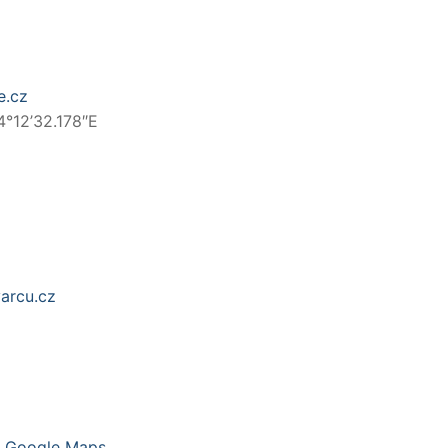
e.cz
4°12’32.178″E
arcu.cz
a
Google Maps