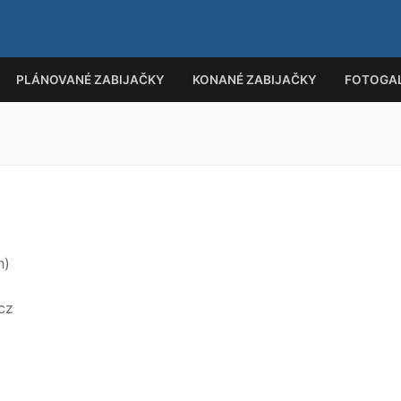
PLÁNOVANÉ ZABIJAČKY
KONANÉ ZABIJAČKY
FOTOGAL
Hled
h)
cz