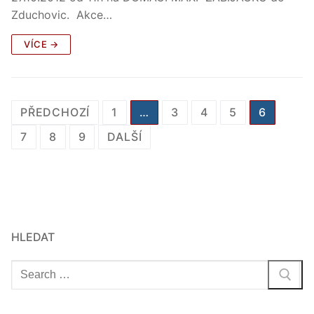
Zduchovic. Akce…
VÍCE →
Stránkování
PŘEDCHOZÍ
1
…
3
4
5
6
příspěvků
7
8
9
DALŠÍ
HLEDAT
Hledat: