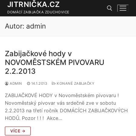
JITRNIČKA.CZ
Přeskočit
na
DOMÁCÍ ZABIJAČKA ZDUCHOVICE
obsah
Autor:
admin
Hledat:
Zabijačkové hody v
NOVOMĚSTSKÉM PIVOVARU
2.2.2013
ADMIN
14.1.2013
KONANÉ ZABIJAČKY
ZABIJAČKOVÉ HODY v Novoměstském pivovaru !
Novoměstský pivovar vás srdečně zve v sobotu
2.2.2013 na třetí ročník DOMÁCÍCH ZABIJAČKOVÝCH
HODŮ. Pozor ! ! ! Akce…
VÍCE →