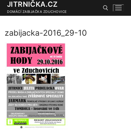
JITRNIČKA.CZ
Přeskočit
na
DOMÁCÍ ZABIJAČKA ZDUCHOVICE
obsah
zabijacka-2016_29-10
Hledat: